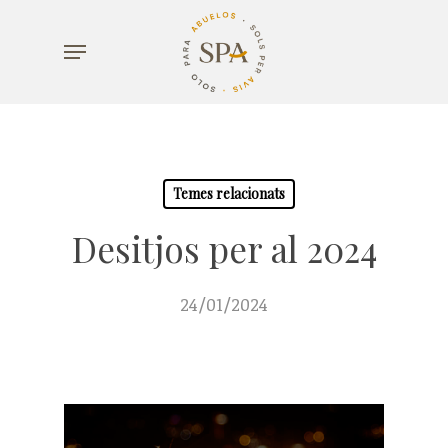
Skip
Menu
to
main
content
Temes relacionats
Desitjos per al 2024
24/01/2024