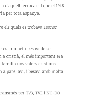
ca d’aquell ferrocarril que el 1948
ria per tota Espanya.
re els quals es trobava Leonor
etes i un nét i besavi de set
m a cristià, el més important era
a família uns valors cristians
m a pare, avi, i besavi amb molta
etransmès per TV3, TVE i NO-DO