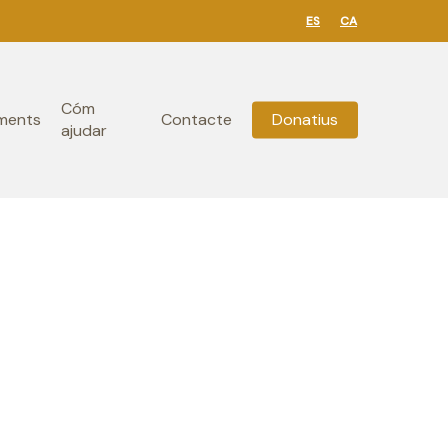
ES
CA
Cóm
ments
Contacte
Donatius
ajudar