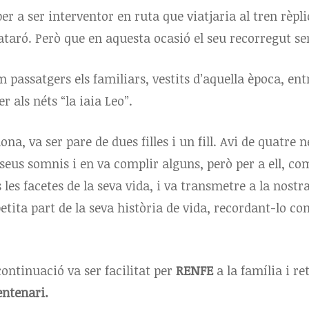
per a ser interventor en ruta que viatjaria al tren rèpli
taró. Però que en aquesta ocasió el seu recorregut se
 passatgers els familiars, vestits d’aquella època, ent
r als néts “la iaia Leo”.
ona, va ser pare de dues filles i un fill. Avi de quatre n
 seus somnis i en va complir alguns, però per a ell, co
les facetes de la seva vida, i va transmetre a la nostr
tita part de la seva història de vida, recordant-lo co
ontinuació va ser facilitat per
RENFE
a la família i r
entenari.