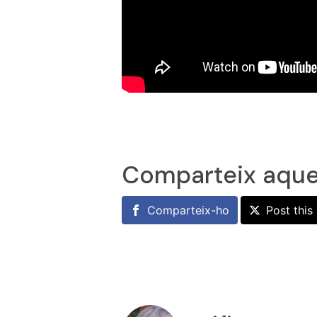
Comparteix aque
Comparteix-ho
Post this