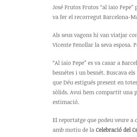
José Frutos Frutos “al iaio Pepe” 
va fer el recorregut Barcelona-Ma
Als seus vagons hi van viatjar com
Vicente Fenollar la seva esposa. Pe
“Al iaio Pepe” es va casar a Barcel
besnétes i un besnét. Buscava els
que Déu estigués present en totes 
sòlids. Avui hem compartit una pe
estimació.
El reportatge que podeu veure a c
amb motiu de la
Celebració del C