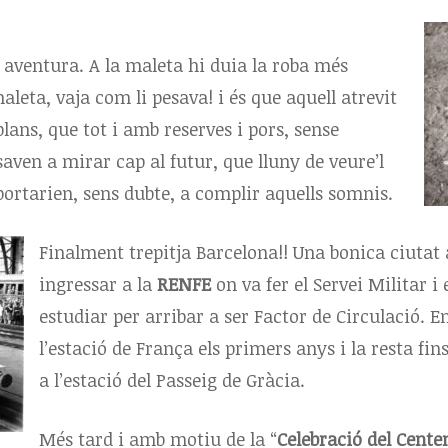
 aventura. A la maleta hi duia la roba més
leta, vaja com li pesava! i és que aquell atrevit
plans, que tot i amb reserves i pors, sense
saven a mirar cap al futur, que lluny de veure’l
 portarien, sens dubte, a complir aquells somnis.
Finalment trepitja Barcelona!! Una bonica ciutat
ingressar a la
RENFE
on va fer el Servei Militar i
estudiar per arribar a ser Factor de Circulació. E
l’estació de França els primers anys i la resta fin
a l’estació del Passeig de Gràcia.
Més tard i amb motiu de la “
Celebració del Cente