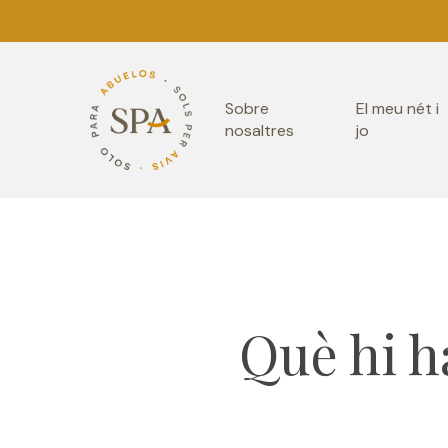
Skip
to
main
Sobre
El meu nét i
content
nosaltres
jo
Què hi h