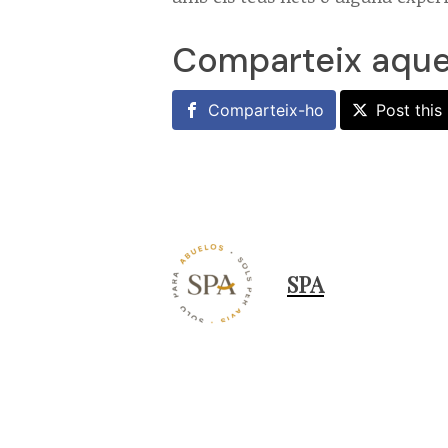
Comparteix aque
Comparteix-ho
Post this
SPA