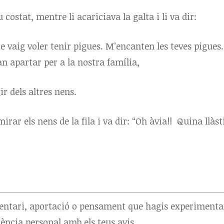
 costat, mentre li acariciava la galta i li va dir:
vaig voler tenir pigues. M’encanten les teves pigues.
an apartar per a la nostra família,
ir dels altres nens.
mirar els nens de la fila i va dir: “Oh àvia!! Quina llàs
entari, aportació o pensament que hagis experimenta
iència personal amb els teus avis