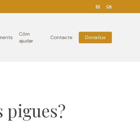
ES
CA
Cóm
ments
Contacte
Donatius
ajudar
s pigues?