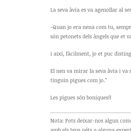
La seva àvia es va agenollar al seu
-Quan jo era nena com tu, sempre 
són petonets dels àngels que et v
i així, fàcilment, jo et puc disting
El nen va mirar la seva àvia i va 
tinguin pigues com jo.”
Les pigues són boniques!!
Nota: Pots deixar-nos algun com
amb els teus néts o alguna exper