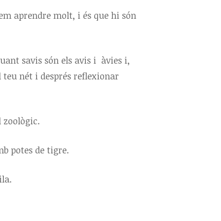
dem aprendre molt, i és que hi són
ant savis són els avis i àvies i,
l teu nét i després reflexionar
l zoològic.
mb potes de tigre.
la.