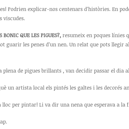
ies! Podrien explicar-nos centenars d’històries. En po
s viscudes.
S BONIC QUE LES PIGUES?,
resumeix en poques línies qu
ot guarir les penes d’un nen. Un relat que pots llegir a
a plena de pigues brillants , van decidir passar el dia a
è un artista local els pintés les galtes i les decorés a
lloc per pintar! Li va dir una nena que esperava a la fi
cap.