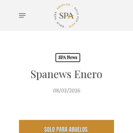
Skip
Menu
to
main
content
SPA News
Spanews Enero
08/02/2026