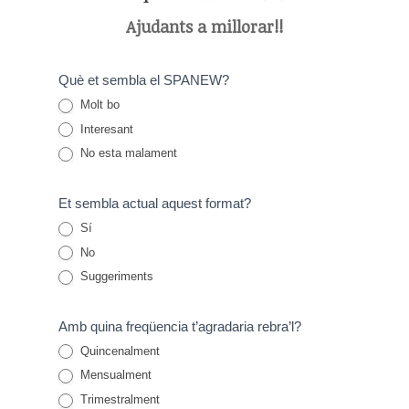
Ajudants a millorar!!
Enquesta
Què et sembla el SPANEW?
Molt bo
SPANEW
Interesant
2026
No esta malament
Et sembla actual aquest format?
Sí
No
Suggeriments
Suggeriments
Amb quina freqüencia t’agradaria rebra’l?
Quincenalment
Mensualment
Trimestralment