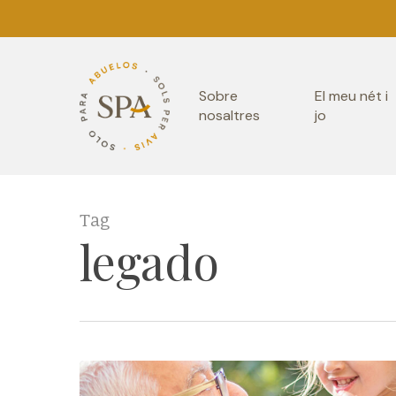
Skip
to
main
Sobre
El meu nét i
content
nosaltres
jo
Tag
legado