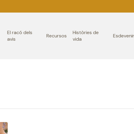
El racó dels
Històries de
Recursos
Esdeveni
avis
vida