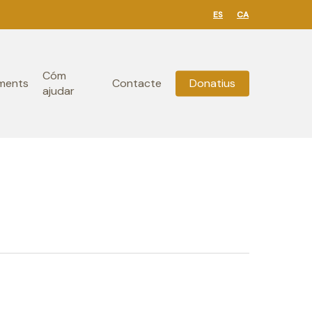
ES
CA
Cóm
ments
Contacte
Donatius
ajudar