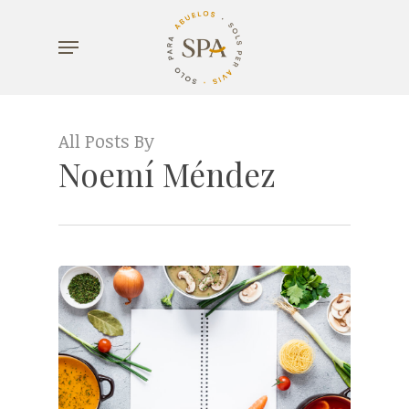
Skip
Menu
to
main
content
All Posts By
Noemí Méndez